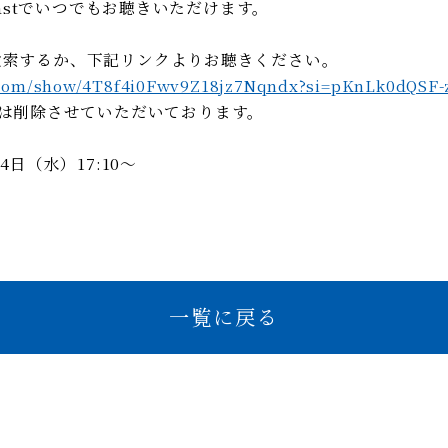
Podcastでいつでもお聴きいただけます。
」で検索するか、下記リンクよりお聴きください。
fy.com/show/4T8f4i0Fwv9Z18jz7Nqndx?si=pKnLk0dQ
Mは削除させていただいております。
日（水）17:10～
一覧に戻る